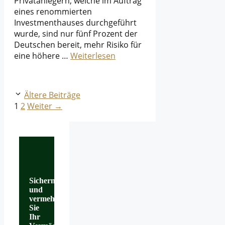
Privatanlegern, welche im Auftrag
eines renommierten
Investmenthauses durchgeführt
wurde, sind nur fünf Prozent der
Deutschen bereit, mehr Risiko für
eine höhere …
Weiterlesen
Ältere Beiträge
Seite
Seite
1
2
Weiter
→
Sichern
und
vermehren
Sie
Ihr