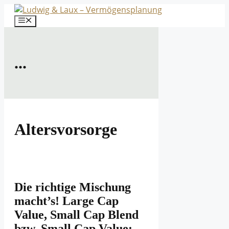
Zum
Inhalt
Menü
springen
...
Altersvorsorge
Die richtige Mischung
macht’s! Large Cap
Value, Small Cap Blend
bzw. Small Cap Value: