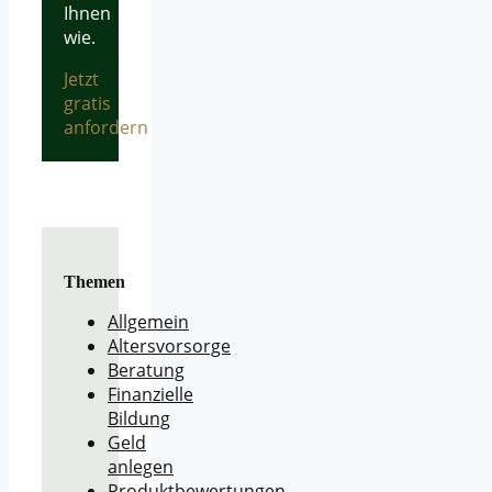
Ihnen
wie.
Jetzt
gratis
anfordern
Themen
Allgemein
Altersvorsorge
Beratung
Finanzielle
Bildung
Geld
anlegen
Produktbewertungen