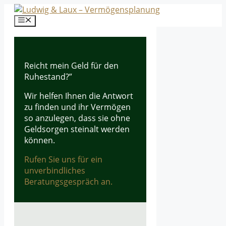
Zum
Inhalt
Menü
springen
Reicht mein Geld für den
Ruhestand?”
Wir helfen Ihnen die Antwort
zu finden und ihr Vermögen
so anzulegen, dass sie ohne
Geldsorgen steinalt werden
können.
Rufen Sie uns für ein
unverbindliches
Beratungsgespräch an.