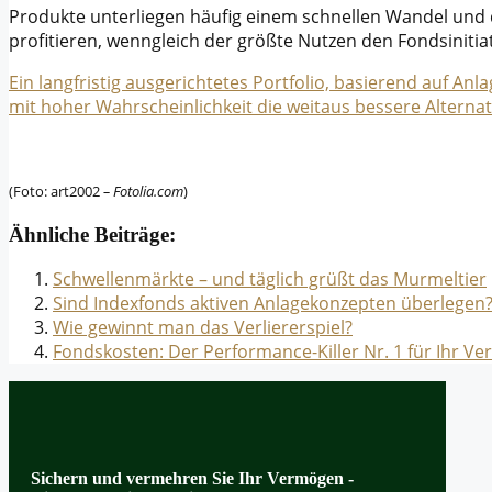
Produkte unterliegen häufig einem schnellen Wandel und 
profitieren, wenngleich der größte Nutzen den Fondsinitia
Ein langfristig ausgerichtetes Portfolio, basierend auf An
mit hoher Wahrscheinlichkeit die weitaus bessere Alternat
(Foto: art2002
– Fotolia.com
)
Ähnliche Beiträge:
Schwellenmärkte – und täglich grüßt das Murmeltier
Sind Indexfonds aktiven Anlagekonzepten überlegen
Wie gewinnt man das Verliererspiel?
Fondskosten: Der Performance-Killer Nr. 1 für Ihr V
Sichern und vermehren Sie Ihr Vermögen -