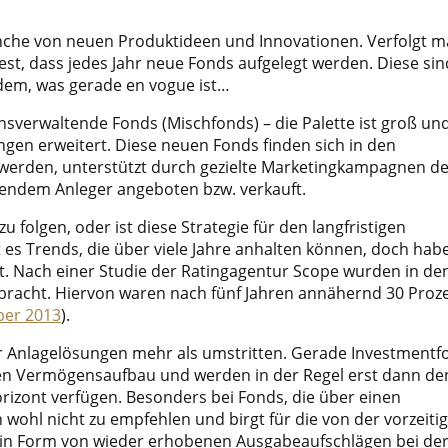
anche von neuen Produktideen und Innovationen. Verfolgt 
est, dass jedes Jahr neue Fonds aufgelegt werden. Diese sin
hdem, was gerade en vogue ist…
sverwaltende Fonds (Mischfonds) – die Palette ist groß un
gen erweitert. Diese neuen Fonds finden sich in den
werden, unterstützt durch gezielte Marketingkampagnen de
endem Anleger angeboten bzw. verkauft.
folgen, oder ist diese Strategie für den langfristigen
es Trends, die über viele Jahre anhalten können, doch hab
it. Nach einer Studie der Ratingagentur Scope wurden in de
bracht. Hiervon waren nach fünf Jahren annähernd 30 Proz
ber 2013
).
er Anlagelösungen mehr als umstritten. Gerade Investmentf
tigen Vermögensaufbau und werden in der Regel erst dann de
rizont verfügen. Besonders bei Fonds, die über einen
n wohl nicht zu empfehlen und birgt für die von der vorzeiti
n in Form von wieder erhobenen Ausgabeaufschlägen bei de