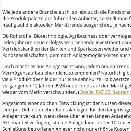
Wie jede andere Branche auch, so lebt auch die Fondsbr
die Produktpalette der führenden Anbieter, so stellt man f
häufig auf die aktuellen Markttrends ausgerichtet, je nac
Ob Rohstoffe, Biotechnologie, Agribusiness oder vermögen
jedes Jahr um neue erfolgsversprechende Investmentlösun
Vertriebskanälen der Banken und Sparkassen wieder und 
Fondsgesellschaften, dem nach Anlagemöglichkeiten such
Doch macht es aus Anlegersicht Sinn, jedem neuen Trend zu 
Vermögensaufbau eher nicht zu empfehlen? Natürlich gibt 
viele Produktideen leider nur eine sehr kurze Halbwertsze
vergangenen 12 Jahren 9928 neue Fonds auf den Markt ge
wieder vom Markt verschwunden. (
Quelle: FAZ 25. Septem
Angesichts einer solchen Entwicklung ist der Nutzen dies
sind per Definition eher Kapitalanlagen für den langfris
Anlegern verkauft, wenn diese über einen langen Anlageho
Aktienanteil verfügen, ist eine Anlagedauer unter 10 Jahre
Schließung betroffenen Anleger nicht nur erhöhte Koste