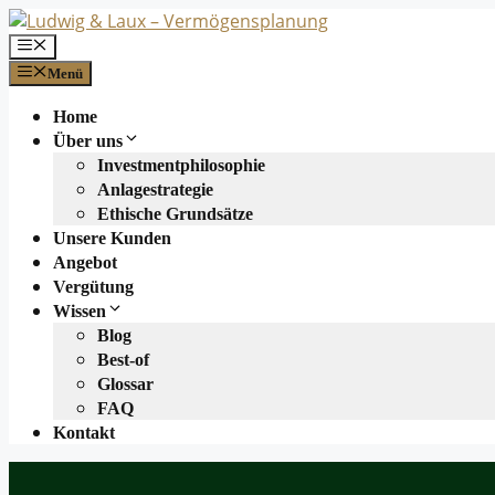
Zum
Inhalt
Menü
springen
Menü
Home
Über uns
Investmentphilosophie
Anlagestrategie
Ethische Grundsätze
Unsere Kunden
Angebot
Vergütung
Wissen
Blog
Best-of
Glossar
FAQ
Kontakt