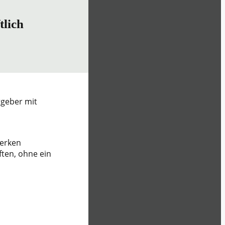
tlich
tgeber mit
merken
ften, ohne ein