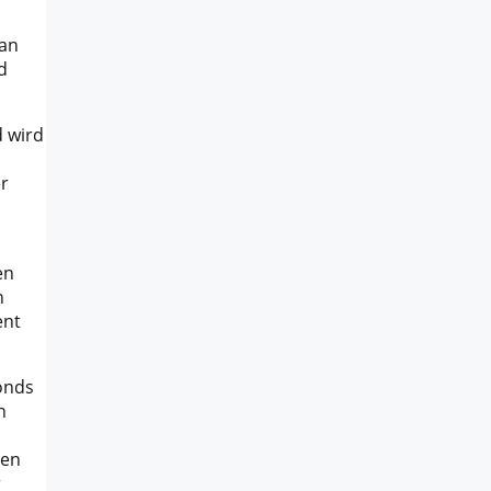
man
d
d wird
r
en
n
ent
onds
n
gen
r