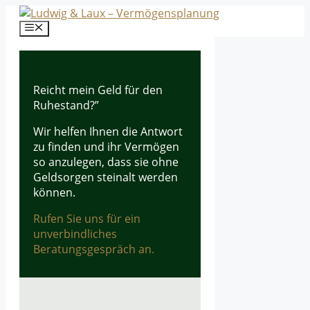
Zum
Inhalt
Menü
springen
Reicht mein Geld für den
Ruhestand?”
Wir helfen Ihnen die Antwort
zu finden und ihr Vermögen
so anzulegen, dass sie ohne
Geldsorgen steinalt werden
können.
Rufen Sie uns für ein
unverbindliches
Beratungsgespräch an.