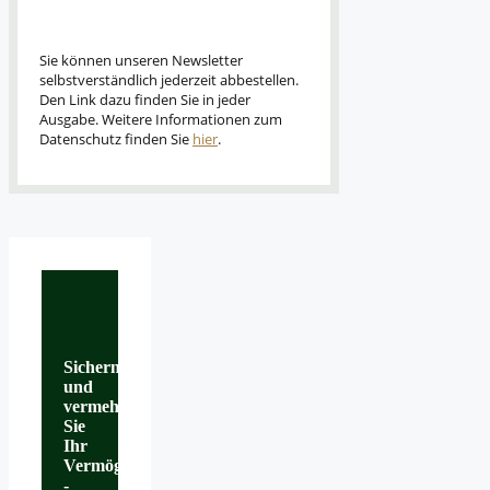
Sie können unseren Newsletter
selbstverständlich jederzeit abbestellen.
Den Link dazu finden Sie in jeder
Ausgabe. Weitere Informationen zum
Datenschutz finden Sie
hier
.
Sichern
und
vermehren
Sie
Ihr
Vermögen
-