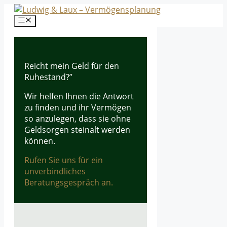
Zum
Inhalt
Menü
springen
Reicht mein Geld für den
Ruhestand?”
Wir helfen Ihnen die Antwort
zu finden und ihr Vermögen
so anzulegen, dass sie ohne
Geldsorgen steinalt werden
können.
Rufen Sie uns für ein
unverbindliches
Beratungsgespräch an.