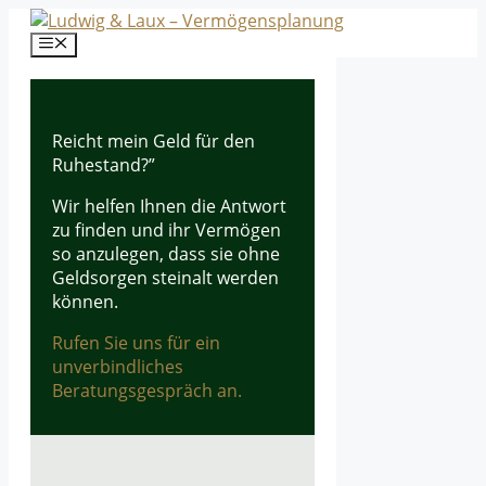
Zum
Inhalt
Menü
springen
Reicht mein Geld für den
Ruhestand?”
Wir helfen Ihnen die Antwort
zu finden und ihr Vermögen
so anzulegen, dass sie ohne
Geldsorgen steinalt werden
können.
Rufen Sie uns für ein
unverbindliches
Beratungsgespräch an.