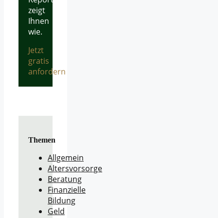
zeigt
Ihnen
wie.
Jetzt
gratis
anfordern
Themen
Allgemein
Altersvorsorge
Beratung
Finanzielle
Bildung
Geld