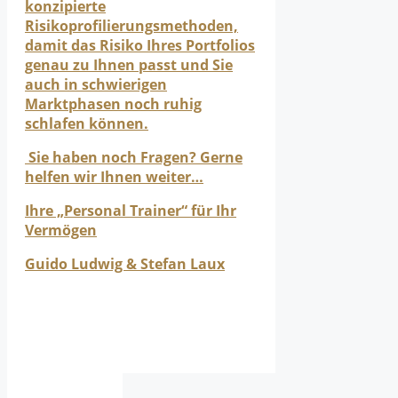
konzipierte
Risikoprofilierungsmethoden,
damit das Risiko Ihres Portfolios
genau zu Ihnen passt und Sie
auch in schwierigen
Marktphasen noch ruhig
schlafen können.
Sie haben noch Fragen? Gerne
helfen wir Ihnen weiter…
Ihre „Personal Trainer“ für Ihr
Vermögen
Guido Ludwig & Stefan Laux