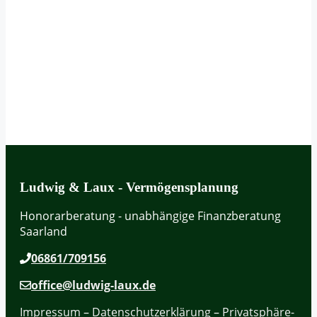
Ludwig & Laux - Vermögensplanung
Honorarberatung - unabhängige Finanzberatung
Saarland
06861/709156
office@ludwig-laux.de
Impressum
–
Datenschutzerklärung
–
Privatsphäre-