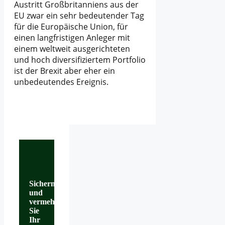
Austritt Großbritanniens aus der
EU zwar ein sehr bedeutender Tag
für die Europäische Union, für
einen langfristigen Anleger mit
einem weltweit ausgerichteten
und hoch diversifiziertem Portfolio
ist der Brexit aber eher ein
unbedeutendes Ereignis.
Sichern
und
vermehren
Sie
Ihr