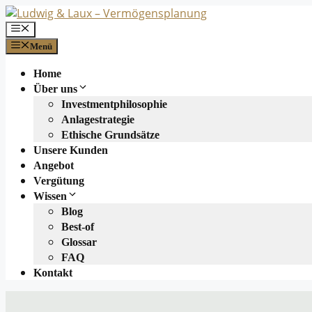
Zum
Inhalt
Menü
springen
Menü
Home
Über uns
Investmentphilosophie
Anlagestrategie
Ethische Grundsätze
Unsere Kunden
Angebot
Vergütung
Wissen
Blog
Best-of
Glossar
FAQ
Kontakt