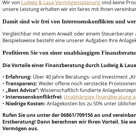
Wir von
Ludwig & Laux Vermögensplanung
sind keine Pro
unsere Leistung erhalten wir ein faires mit Ihnen vereinba
Damit sind wir frei von Interessenskonflikten und we
Vergleichbar mit einem Anwalt oder einem Steuerberater ar
Beispielsweise besteht eine unserer Aufgaben Ihre Anlagek
Profitieren Sie von einer unabhängigen Finanzberatu
Die Vorteile einer Finanzberatung durch Ludwig & La
•
Erfahrung:
Über 40 Jahre Beratungs- und Investment „
•
Transparenz:
Weder offene noch versteckte Provisionen
•
„Best Advice“:
Wissenschaftlich fundierte Anlagekonzep
•
Interessenskonfliktfrei:
Unabhängige Finanzberatung a
•
Niedrige Kosten:
Anlagekosten bis zu 50% unter üblich
Rufen Sie uns unter der 06861/709156 an und vereinba
Erstberatung! Dann berechnen wir Ihren Vorteil. Sie we
Vermögen aus.