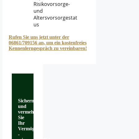
Risikovorsorge-
und
Altersvorsorgestat
us
Rufen Sie uns jetzt unter der
06861/709156 an, um ein kostenfreies
Kennenlerngespräch zu vereinbaren!
Sichern
und
vermehren
Sie
Ihr
Vermögen
-