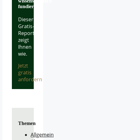
wissenschaftlich
fundiert.
Dieser
Gratis-
Report
zeigt
Ihnen
wie.
Jetzt
gratis
anfordern
Themen
Allgemein